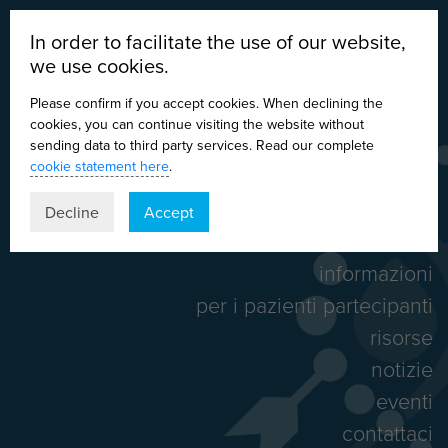
In order to facilitate the use of our website,
we use cookies.
Please confirm if you accept cookies. When declining the
cookies, you can continue visiting the website without
sending data to third party services. Read our complete
cookie statement here
.
DE
EN
ES
IT
Decline
Accept
home
informazioni
per i pazienti partecipanti
risorse
notizie
eventi
contattaci