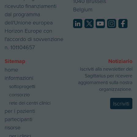
1040 Brussels
e
i
ricevuto finanziamenti
Belgium
dal programma
dell'Unione europea
Horizon Europe con
l'accordo di sovvenzione
n. 101104657
Sitemap
Notiziario
Iscriviti alla newsletter del
home
Sagittarius per ricevere
informazioni
aggiornamenti sulla nostra
sottoprogetti
organizzazione.
consorzio
rete dei centri clinici
Iscriviti
per i pazienti
partecipanti
risorse
per i clinici