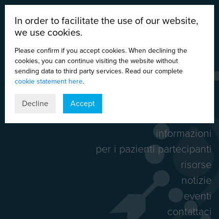
In order to facilitate the use of our website,
we use cookies.
Please confirm if you accept cookies. When declining the
cookies, you can continue visiting the website without
sending data to third party services. Read our complete
cookie statement here
.
DE
EN
ES
IT
Decline
Accept
home
informazioni
per i pazienti partecipanti
risorse
notizie
eventi
contattaci