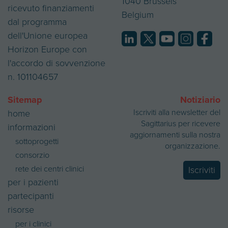
1040 Brussels
e
i
ricevuto finanziamenti
Belgium
dal programma
dell'Unione europea
Horizon Europe con
l'accordo di sovvenzione
n. 101104657
Sitemap
Notiziario
Iscriviti alla newsletter del
home
Sagittarius per ricevere
informazioni
aggiornamenti sulla nostra
sottoprogetti
organizzazione.
consorzio
rete dei centri clinici
Iscriviti
per i pazienti
partecipanti
risorse
per i clinici