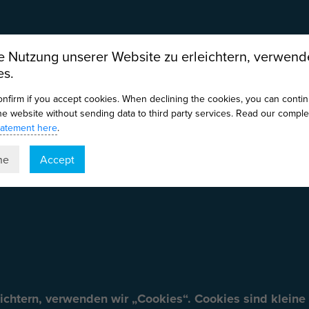
 Nutzung unserer Website zu erleichtern, verwend
es.
onfirm if you accept cookies. When declining the cookies, you can conti
the website without sending data to third party services. Read our comple
tatement here
.
ne
Accept
ichtern, verwenden wir „Cookies“. Cookies sind klein