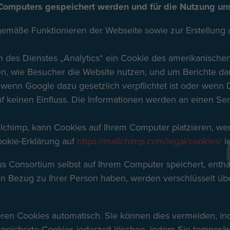
Computers gespeichert werden und für die Nutzung unse
emäße Funktionieren der Webseite sowie zur Erstellung a
des Dienstes „Analytics“ ein Cookie des amerikanischen
en, wie Besucher die Website nutzen, und um Berichte da
 wenn Google dazu gesetzlich verpflichtet ist oder wenn D
uf keinen Einfluss. Die Informationen werden an einen S
ailchimp, kann Cookies auf Ihrem Computer platzieren, w
ookie-Erklärung auf
https://mailchimp.com/legal/cookies/
l
ius Consortium selbst auf Ihrem Computer speichert, enth
nen Bezug zu Ihrer Person haben, werden verschlüsselt üb
eren Cookies automatisch. Sie können dies vermeiden, ind
peicherte Cookies jederzeit löschen, indem Sie temporär