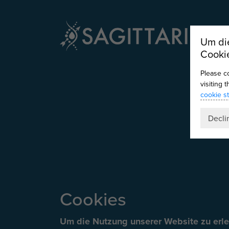
Um die
Cooki
Please c
visiting 
cookie s
Decli
Cookies
Um die Nutzung unserer Website zu erle