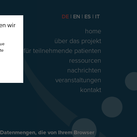
DE
EN
ES
IT
en wir
home
über das projekt
nue
für teilnehmende patienten
te
ressourcen
nachrichten
veranstaltungen
kontakt
e Datenmengen, die von Ihrem Browser