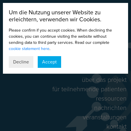
Um die Nutzung unserer Website zu
erleichtern, verwenden wir Cookies.
Please confirm if you accept cookies. When declining the
cookies, you can continue visiting the website without
sending data to third party services. Read our complete
cookie statement here
.
DE
EN
ES
IT
Decline
Accept
home
über das projekt
für teilnehmende patienten
ressourcen
nachrichten
veranstaltungen
kontakt