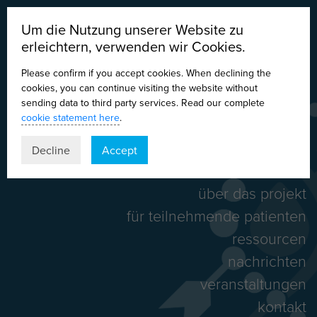
Um die Nutzung unserer Website zu
erleichtern, verwenden wir Cookies.
Please confirm if you accept cookies. When declining the
cookies, you can continue visiting the website without
sending data to third party services. Read our complete
cookie statement here
.
DE
EN
ES
IT
Decline
Accept
home
über das projekt
für teilnehmende patienten
ressourcen
nachrichten
veranstaltungen
kontakt