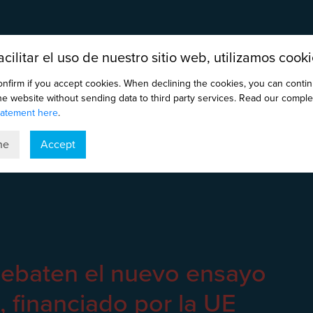
acilitar el uso de nuestro sitio web, utilizamos cooki
onfirm if you accept cookies. When declining the cookies, you can conti
the website without sending data to third party services. Read our comple
tatement here
.
ne
Accept
ebaten el nuevo ensayo
 financiado por la UE