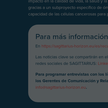
impacto en la calidad de vida, la salud y 
gracias a un subproyecto específico de ó
capacidad de las células cancerosas para 
Para más informació
En
https://sagittarius-horizon.eu/es/rec
Las noticias clave se compartirán en el s
redes sociales de SAGITTARIUS:
Linke
Para programar entrevistas con los
los Gerentes de Comunicación y Rel
info@sagittarius-horizon.eu
.