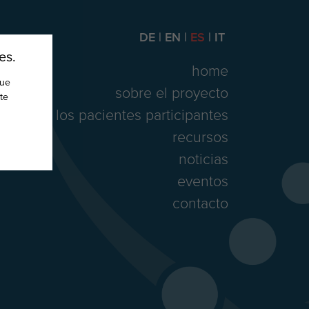
DE
EN
ES
IT
es.
home
nue
sobre el proyecto
te
para los pacientes participantes
recursos
noticias
eventos
contacto