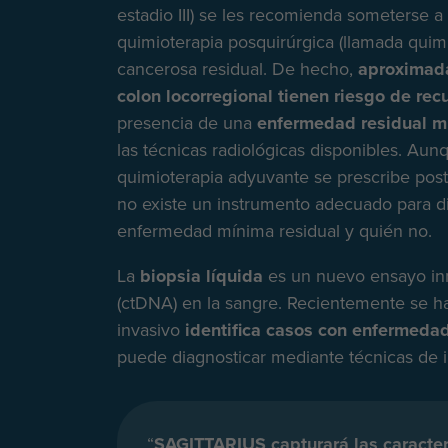
estadio III) se les recomienda someterse a 
quimioterapia posquirúrgica (llamada quimi
cancerosa residual. De hecho,
aproximada
colon locorregional tienen riesgo de rec
presencia de una
enfermedad residual m
las técnicas radiológicas disponibles. Aun
quimioterapia adyuvante se prescribe post
no existe un instrumento adecuado para di
enfermedad mínima residual y quién no.
La
biopsia líquida
es un nuevo ensayo inn
(ctDNA) en la sangre. Recientemente se 
invasivo
identifica casos con enfermeda
puede diagnosticar mediante técnicas de 
“
SAGITTARIUS capturará las caracterí