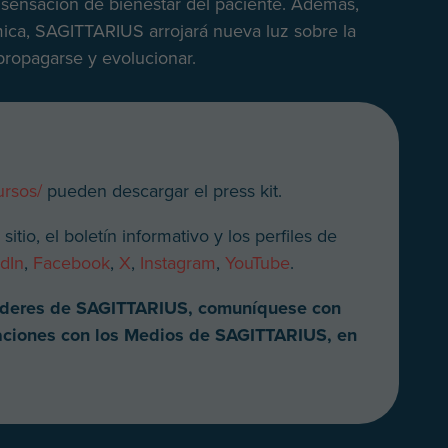
la sensación de bienestar del paciente. Además,
mica, SAGITTARIUS arrojará nueva luz sobre la
propagarse y evolucionar.
n
ursos/
pueden descargar el press kit.
itio, el boletín informativo y los perfiles de
dIn
,
Facebook
,
X
,
Instagram
,
YouTube
.
 líderes de SAGITTARIUS, comuníquese con
aciones con los Medios de SAGITTARIUS, en