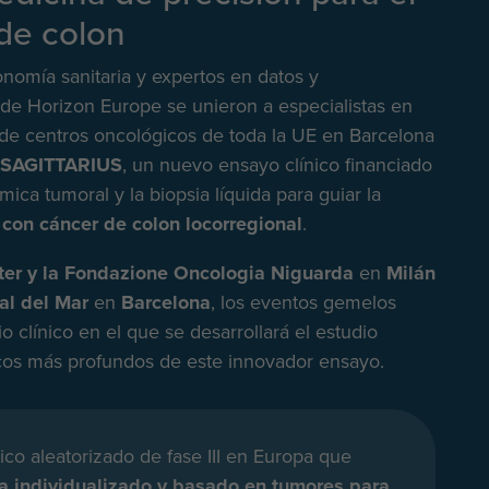
de colon
onomía sanitaria y expertos en datos y
e Horizon Europe se unieron a especialistas en
e centros oncológicos de toda la UE en Barcelona
co SAGITTARIUS
, un nuevo ensayo clínico financiado
mica tumoral y la biopsia líquida para guiar la
 con cáncer de colon locorregional
.
er y la Fondazione Oncologia Niguarda
en
Milán
tal del Mar
en
Barcelona
, los eventos gemelos
o clínico en el que se desarrollará el estudio
cos más profundos de este innovador ensayo.
co aleatorizado de fase III en Europa que
a individualizado y basado en tumores para