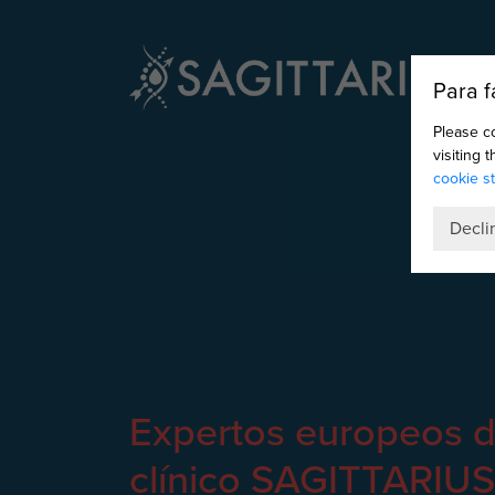
Para f
Please c
visiting 
cookie s
Decli
Expertos europeos d
clínico SAGITTARIUS,