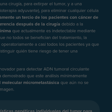
una cirugía, para extirpar el tumor, y a una
oterapia adyuvante), para eliminar cualquier célula
mente un tercio de los pacientes con cáncer de
urrencia después de la cirugía
debido a la
ínima
que actualmente es indetectable mediante
que no todos se benefician del tratamiento, la
 operatoriamente a casi todos los pacientes ya que
stinguir quién tiene riesgo de tener una
ovador para detectar ADN tumoral circulante
ha demostrado que este análisis mínimamente
d molecular micrometastásica
que aún no se
imagen.
sticas genéticas individuales del tumor para