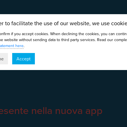
er to facilitate the use of our website, we use cookie
onfirm if you accept cookies. When declining the cookies, you can conti
the website without sending data to third party services. Read our comple
tatement here
.
ne
Accept
sente nella nuova app