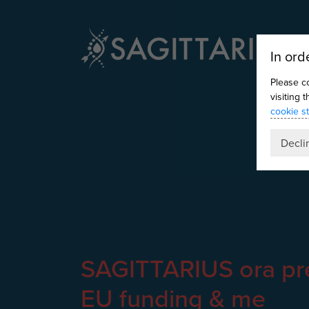
In ord
Please c
visiting 
cookie s
Decli
SAGITTARIUS ora pre
EU funding & me