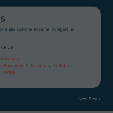
US
pare alla sperimentazione, rivolgersi a:
TTARIUS:
horizon.eu
n
,
Facebook
,
X
,
Instagram
,
YouTube
ITTARIUS
Next Post »