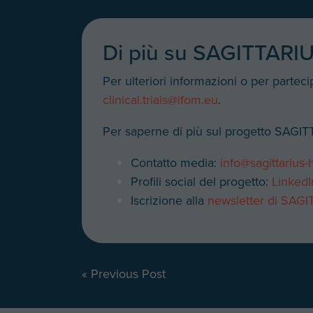
Di più su SAGITTARI
Per ulteriori informazioni o per parteci
clinical.trials@ifom.eu
.
Per saperne di più sul progetto SAGI
Contatto media:
info@sagittarius-
Profili social del progetto:
LinkedI
Iscrizione alla
newsletter di SAG
Navigazione
« Previous Post
articoli