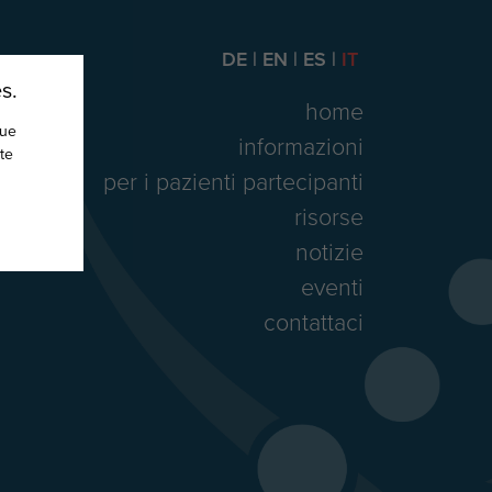
DE
EN
ES
IT
s.
home
nue
informazioni
te
per i pazienti partecipanti
risorse
notizie
eventi
contattaci