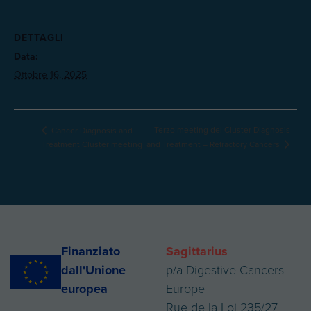
DETTAGLI
Data:
Ottobre 16, 2025
Terzo meeting del Cluster Diagnosis
Cancer Diagnosis and
and Treatment – Refractory Cancers
Treatment Cluster meeting
Finanziato
Sagittarius
dall'Unione
p/a Digestive Cancers
europea
Europe
Rue de la Loi 235/27