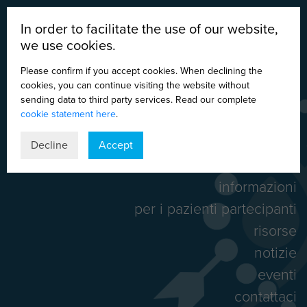
In order to facilitate the use of our website,
we use cookies.
Please confirm if you accept cookies. When declining the
cookies, you can continue visiting the website without
sending data to third party services. Read our complete
cookie statement here
.
DE
EN
ES
IT
Decline
Accept
home
informazioni
per i pazienti partecipanti
risorse
notizie
eventi
contattaci