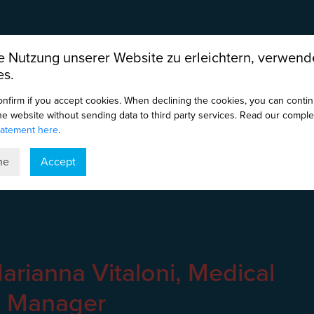
 Nutzung unserer Website zu erleichtern, verwend
es.
onfirm if you accept cookies. When declining the cookies, you can conti
the website without sending data to third party services. Read our comple
tatement here
.
ne
Accept
arianna Vitaloni, Medical
ct Manager