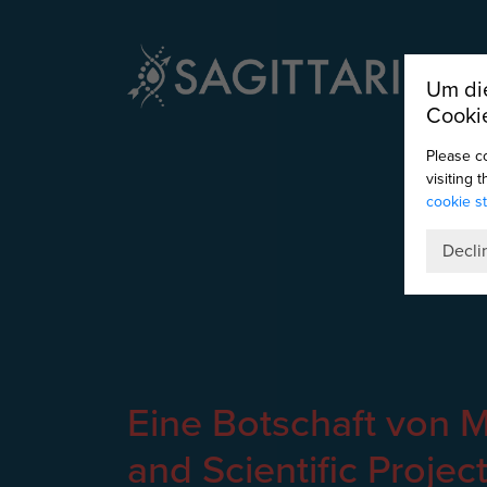
Um die
Cooki
Please c
visiting 
cookie s
Decli
Eine Botschaft von M
and Scientific Proje