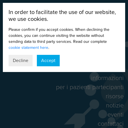
In order to facilitate the use of our website,
we use cookies.
Please confirm if you accept cookies. When declining the
cookies, you can continue visiting the website without
sending data to third party services. Read our complete
cookie statement here
.
DE
EN
ES
IT
Decline
Accept
home
informazioni
per i pazienti partecipanti
risorse
notizie
eventi
contattaci