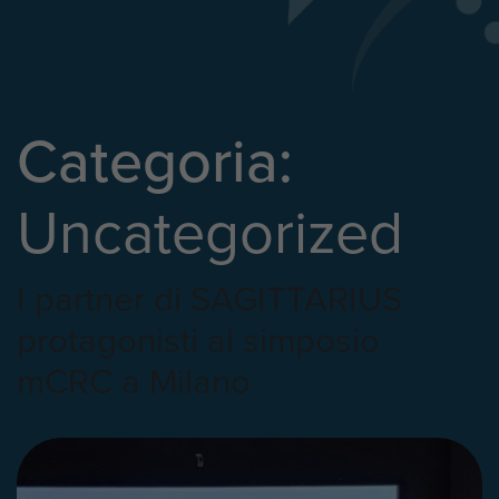
Categoria:
Uncategorized
I partner di SAGITTARIUS
protagonisti al simposio
mCRC a Milano