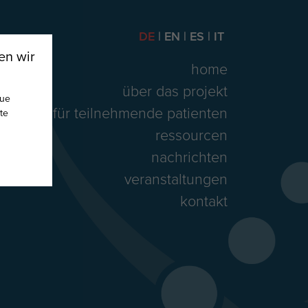
DE
EN
ES
IT
en wir
home
über das projekt
nue
für teilnehmende patienten
te
ressourcen
nachrichten
veranstaltungen
kontakt