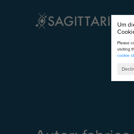
Um die
Cooki
Please c
visiting 
cookie s
Decli